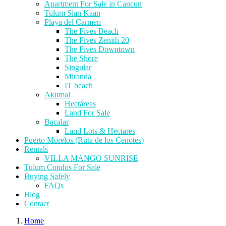
Apartment For Sale in Cancun
Tulum Sian Kaan
Playa del Carmen
The Fives Beach
The Fives Zenith 20
The Fives Downtown
The Shore
Singular
Miranda
IT beach
Akumal
Hectáreas
Land For Sale
Bacalar
Land Lots & Hectares
Puerto Morelos (Ruta de los Cenotes)
Rentals
VILLA MANGO SUNRISE
Tulum Condos For Sale
Buying Safely
FAQs
Blog
Contact
Home